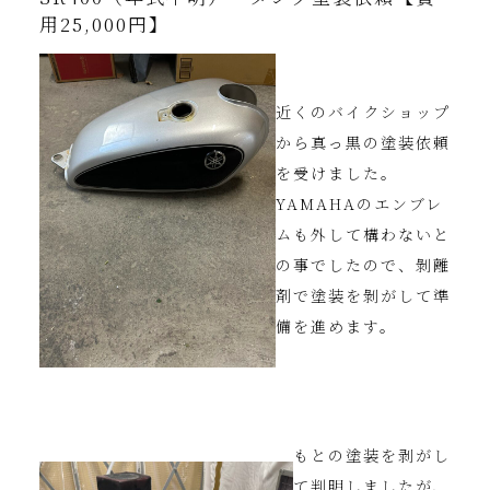
用25,000円】
近くのバイクショップ
から真っ黒の塗装依頼
を受けました。
YAMAHAのエンブレ
ムも外して構わないと
の事でしたので、剝離
剤で塗装を剝がして準
備を進めます。
もとの塗装を剥がし
て判明しましたが、