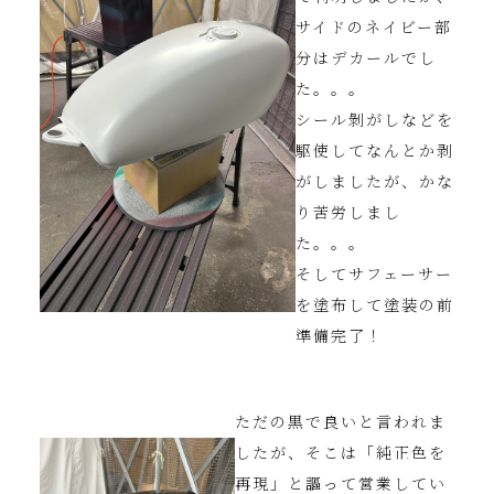
サイドのネイビー部
分はデカールでし
た。。。
シール剝がしなどを
駆使してなんとか剥
がしましたが、かな
り苦労しまし
た。。。
そしてサフェーサー
を塗布して塗装の前
準備完了！
ただの黒で良いと言われま
したが、そこは「純正色を
再現」と謳って営業してい